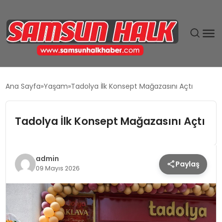
DÜNYA
Ana Sayfa
Yaşam
Tadolya İlk Konsept Mağazasını Açtı
EĞITIM
Tadolya İlk Konsept Mağazasını Açtı
EKONOMI
GÜNDEM
admin
Paylaş
09 Mayıs 2026
MAGAZIN
SIYASET