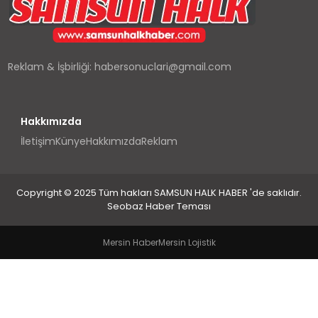
SPOR
TEKNOLOJI
Reklam & İşbirliği:
habersonuclari@gmail.com
YAŞAM
Hakkımızda
İletişim
Künye
Hakkımızda
Reklam
Copyright © 2025 Tüm hakları SAMSUN HALK HABER 'de saklıdır.
Seobaz Haber Teması
Mersin Haber
Mersin Lojistik