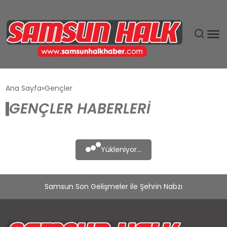
DÜNYA
Ana Sayfa
Gençler
GENÇLER HABERLERI
EĞITIM
EKONOMI
Yükleniyor...
GÜNDEM
Samsun Son Gelişmeler ile Şehrin Nabzı
MAGAZIN
SIYASET