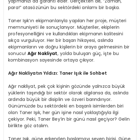
yapmanızı da garanti eder. Gerçekten de, “Zaman,
para!” atasözünün bu sektördeki anlamı bir başka.
Taner Işık’ın ekipmanlarıyla yapılan her proje, müşteri
memnuniyeti ile sonuçlanıyor. Müşteriler, ekiplerin
profesyonelliğini ve kullandıkları ekipmanın kalitesini
sıkça vurguluyor. Her bir başarı hikayesi, aslında
ekipmanların ve doğru kişilerin bir araya gelmesinin bir
sonucu!
Ağır Nakliyat
, yolda buluşan güç, işte bu
kombinasyon sayesinde ortaya çıkıyor.
Ağır Nakliyatın Yıldızı: Taner Işık ile Sohbet
Ağır nakliyat, pek çok kişinin gözünde yalnızca büyük
yüklerin taşındığı bir sektör olarak algılansa da, aslında
ardında büyük bir disiplin ve özveri barındırıyor.
Günümüzde bu sektördeki en başarılı isimlerden biri
olan Taner Işık, her gün işine nasıl yaklaştığıyla ilgi
çekiyor. Peki, Taner Bey’in bir günü nasıl geçiyor? Gelin
birlikte göz atalım.
Taner Işık, güne erkenden başlamayı seven birisi. Güne