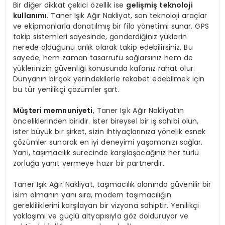
Bir diğer dikkat çekici özellik ise
gelişmiş teknoloji
kullanımı
. Taner Işık Ağır Nakliyat, son teknoloji araçlar
ve ekipmanlarla donatılmış bir filo yönetimi sunar. GPS
takip sistemleri sayesinde, gönderdiğiniz yüklerin
nerede olduğunu anlık olarak takip edebilirsiniz. Bu
sayede, hem zaman tasarrufu sağlarsınız hem de
yüklerinizin güvenliği konusunda kafanız rahat olur.
Dünyanın birçok yerindekilerle rekabet edebilmek için
bu tür yenilikçi çözümler şart.
Müşteri memnuniyeti
, Taner Işık Ağır Nakliyat’ın
önceliklerinden biridir. İster bireysel bir iş sahibi olun,
ister büyük bir şirket, sizin ihtiyaçlarınıza yönelik esnek
çözümler sunarak en iyi deneyimi yaşamanızı sağlar.
Yani, taşımacılık sürecinde karşılaşacağınız her türlü
zorluğa yanıt vermeye hazır bir partnerdir.
Taner Işık Ağır Nakliyat, taşımacılık alanında güvenilir bir
isim olmanın yanı sıra, modern taşımacılığın
gerekliliklerini karşılayan bir vizyona sahiptir. Yenilikçi
yaklaşımı ve güçlü altyapısıyla göz dolduruyor ve