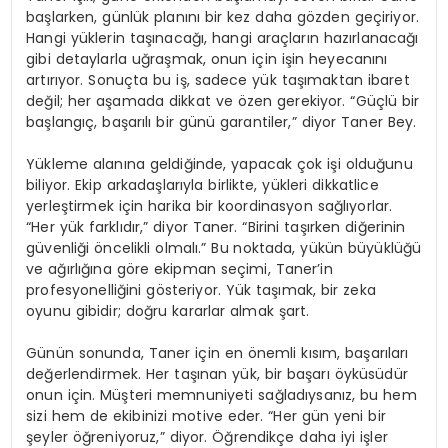
başlarken, günlük planını bir kez daha gözden geçiriyor.
Hangi yüklerin taşınacağı, hangi araçların hazırlanacağı
gibi detaylarla uğraşmak, onun için işin heyecanını
artırıyor. Sonuçta bu iş, sadece yük taşımaktan ibaret
değil; her aşamada dikkat ve özen gerekiyor. “Güçlü bir
başlangıç, başarılı bir günü garantiler,” diyor Taner Bey.
Yükleme alanına geldiğinde, yapacak çok işi olduğunu
biliyor. Ekip arkadaşlarıyla birlikte, yükleri dikkatlice
yerleştirmek için harika bir koordinasyon sağlıyorlar.
“Her yük farklıdır,” diyor Taner. “Birini taşırken diğerinin
güvenliği öncelikli olmalı.” Bu noktada, yükün büyüklüğü
ve ağırlığına göre ekipman seçimi, Taner’in
profesyonelliğini gösteriyor. Yük taşımak, bir zeka
oyunu gibidir; doğru kararlar almak şart.
Günün sonunda, Taner için en önemli kısım, başarıları
değerlendirmek. Her taşınan yük, bir başarı öyküsüdür
onun için. Müşteri memnuniyeti sağladıysanız, bu hem
sizi hem de ekibinizi motive eder. “Her gün yeni bir
şeyler öğreniyoruz,” diyor. Öğrendikçe daha iyi işler