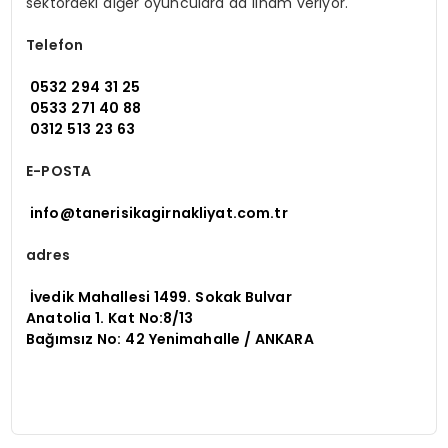
sektördeki diğer oyunculara da ilham veriyor.
Telefon
0532 294 31 25
0533 271 40 88
0312 513 23 63
E-POSTA
info@tanerisikagirnakliyat.com.tr
adres
İvedik Mahallesi 1499. Sokak Bulvar
Anatolia 1. Kat No:8/13
Bağımsız No: 42 Yenimahalle / ANKARA