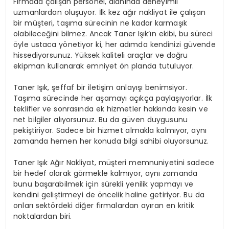
Firmada çalışan personel, alanında deneyimli
uzmanlardan oluşuyor. İlk kez ağır nakliyat ile çalışan
bir müşteri, taşıma sürecinin ne kadar karmaşık
olabileceğini bilmez. Ancak Taner Işık’ın ekibi, bu süreci
öyle ustaca yönetiyor ki, her adımda kendinizi güvende
hissediyorsunuz. Yüksek kaliteli araçlar ve doğru
ekipman kullanarak emniyet ön planda tutuluyor.
Taner Işık, şeffaf bir iletişim anlayışı benimsiyor.
Taşıma sürecinde her aşamayı açıkça paylaşıyorlar. İlk
teklifler ve sonrasında ek hizmetler hakkında kesin ve
net bilgiler alıyorsunuz. Bu da güven duygusunu
pekiştiriyor. Sadece bir hizmet almakla kalmıyor, aynı
zamanda hemen her konuda bilgi sahibi oluyorsunuz.
Taner Işık Ağır Nakliyat, müşteri memnuniyetini sadece
bir hedef olarak görmekle kalmıyor, aynı zamanda
bunu başarabilmek için sürekli yenilik yapmayı ve
kendini geliştirmeyi de öncelik haline getiriyor. Bu da
onları sektördeki diğer firmalardan ayıran en kritik
noktalardan biri.