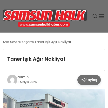
DÜNYA
Ana Sayfa
Yaşam
Taner Işık Ağır Nakliyat
EĞITIM
Taner Işık Ağır Nakliyat
EKONOMI
GÜNDEM
admin
Paylaş
11 Mayıs 2025
MAGAZIN
SIYASET