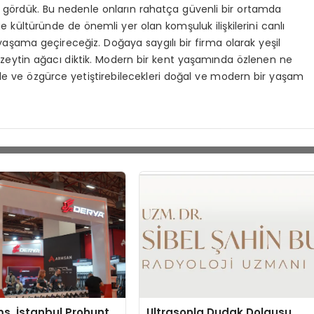
ni gördük. Bu nedenle onların rahatça güvenli bir ortamda
ge kültüründe de önemli yer olan komşuluk ilişkilerini canlı
 yaşama geçireceğiz. Doğaya saygılı bir firma olarak yeşil
 zeytin ağacı diktik. Modern bir kent yaşamında özlenen ne
enle ve özgürce yetiştirebilecekleri doğal ve modern bir yaşam
s, İstanbul Prohunt
Ultrasonla Dudak Dolgusu