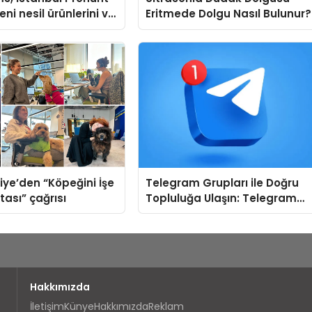
ni nesil ürünlerini ve
Eritmede Dolgu Nasıl Bulunur?
arka vizyonunu
iye’den “Köpeğini İşe
Telegram Grupları ile Doğru
tası” çağrısı
Topluluğa Ulaşın: Telegram
Gruplarında Doğru Başlangıç
Noktası
Hakkımızda
İletişim
Künye
Hakkımızda
Reklam