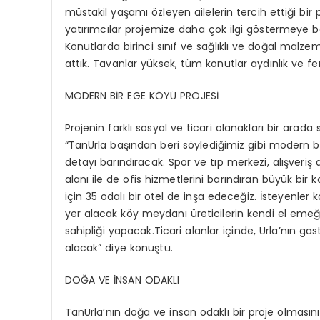
müstakil yaşamı özleyen ailelerin tercih ettiği bir
yatırımcılar projemize daha çok ilgi göstermeye başl
Konutlarda birinci sınıf ve sağlıklı ve doğal malze
attık. Tavanlar yüksek, tüm konutlar aydınlık ve fe
MODERN BİR EGE KÖYÜ PROJESİ
Projenin farklı sosyal ve ticari olanakları bir arad
“TanUrla başından beri söylediğimiz gibi modern bir
detayı barındıracak. Spor ve tıp merkezi, alışveriş a
alanı ile de ofis hizmetlerini barındıran büyük bi
için 35 odalı bir otel de inşa edeceğiz. İsteyenler 
yer alacak köy meydanı üreticilerin kendi el emeği
sahipliği yapacak.Ticari alanlar içinde, Urla’nın g
alacak” diye konuştu.
DOĞA VE İNSAN ODAKLI
TanUrla’nın doğa ve insan odaklı bir proje olmasını