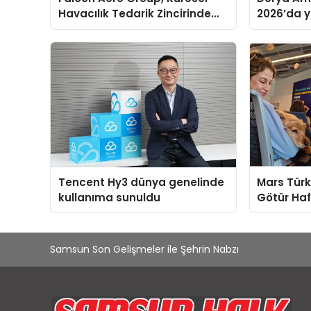
Havacılık Tedarik Zincirinde
2026’da ye
Türkiye’den Dünyaya Açılıyor
global m
sergiledi
Tencent Hy3 dünya genelinde
Mars Türk
kullanıma sunuldu
Götür Haf
Samsun Son Gelişmeler ile Şehrin Nabzı