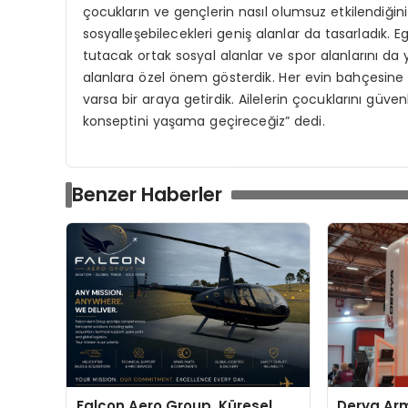
çocukların ve gençlerin nasıl olumsuz etkilendiği
sosyalleşebilecekleri geniş alanlar da tasarladık. E
tutacak ortak sosyal alanlar ve spor alanlarını da
alanlara özel önem gösterdik. Her evin bahçesine
varsa bir araya getirdik. Ailelerin çocuklarını güv
konseptini yaşama geçireceğiz” dedi.
Benzer Haberler
Falcon Aero Group, Küresel
Derya Arm