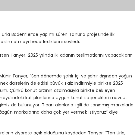
 Urla Bademler’de yapımı süren TanUrla projesinde ilk
 teslim etmeyi hedeflediklerini söyledi.
rten Tanyer, 2025 yılında iki adanın teslimatlarını yapacaklarını
 Münir Tanyer, “Son dönemde şehir içi ve şehir dışından yoğun
k dairelerin de etkisi büyük. Faiz indirimiyle birlikte 2025
rum. Çünkü konut arzının azalmasıyla birlikte bekleyen
n hayalindeki kat planlarına uygun konut seçenekleri mevcut.
miz de bulunuyor. Ticari alanlarla ilgili de tanınmış markalarla
 özgün markalarına daha çok yer vermek istiyoruz” diye
relerin ziyarete açık olduğunu kaydeden Tanyer, “Tan Urla,