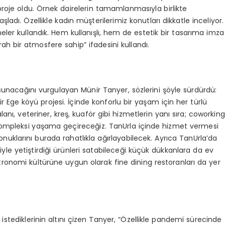
 proje oldu. Örnek dairelerin tamamlanmasıyla birlikte
adı. Özellikle kadın müşterilerimiz konutları dikkatle inceliyor.
meler kullandık. Hem kullanışlı, hem de estetik bir tasarıma imza
rah bir atmosfere sahip” ifadesini kullandı.
a sunacağını vurgulayan Münir Tanyer, sözlerini şöyle sürdürdü:
 Ege köyü projesi. İçinde konforlu bir yaşam için her türlü
lanı, veteriner, kreş, kuaför gibi hizmetlerin yanı sıra; coworking
r kompleksi yaşama geçireceğiz. TanUrla içinde hizmet vermesi
konuklarını burada rahatlıkla ağırlayabilecek. Ayrıca TanUrla’da
yle yetiştirdiği ürünleri satabileceği küçük dükkanlara da ev
astronomi kültürüne uygun olarak fine dining restoranları da yer
 istediklerinin altını çizen Tanyer, “Özellikle pandemi sürecinde