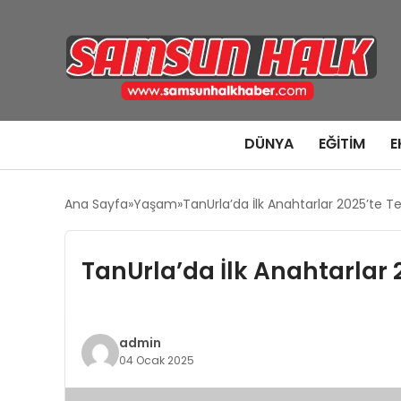
DÜNYA
EĞITIM
E
Ana Sayfa
Yaşam
TanUrla’da İlk Anahtarlar 2025’te T
TanUrla’da İlk Anahtarlar 
admin
04 Ocak 2025