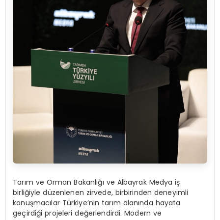
Tarım ve Orman Bakanlığı ve Albayrak Medya iş
birliğiyle düzenlenen zirvede, birbirinden deneyimli
konuşmacılar Türkiye’nin tarım alanında hayata
geçirdiği projeleri değerlendirdi. Modern ve