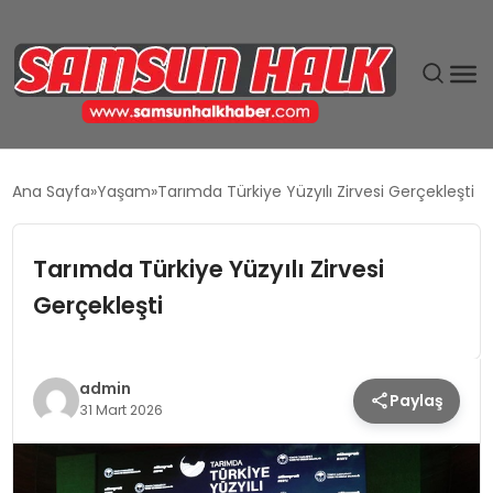
DÜNYA
Ana Sayfa
Yaşam
Tarımda Türkiye Yüzyılı Zirvesi Gerçekleşti
EĞITIM
Tarımda Türkiye Yüzyılı Zirvesi
EKONOMI
Gerçekleşti
GÜNDEM
admin
Paylaş
MAGAZIN
31 Mart 2026
SIYASET