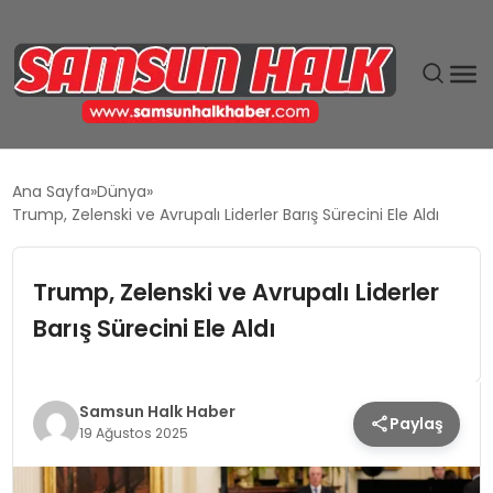
DÜNYA
Ana Sayfa
Dünya
Trump, Zelenski ve Avrupalı Liderler Barış Sürecini Ele Aldı
EĞITIM
Trump, Zelenski ve Avrupalı Liderler
EKONOMI
Barış Sürecini Ele Aldı
GÜNDEM
MAGAZIN
Samsun Halk Haber
Paylaş
19 Ağustos 2025
SIYASET