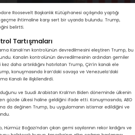
re Roosevelt Başkanlık Kütüphanesi açılışında yaptığı
eçme ihtimaline karşı sert bir uyarıda bulundu. Trump,
ni belirtti.
rol Tartışmaları
ma Kanalı’nın kontrolünün devredilmesini eleştiren Trump, bu
ndu. Kanalın kontrolünün devredilmesinin ardından gemiler
i kez daha artırıldığını hatırlatan Trump, Çin’in kanalı ele
 Trump, konuşmasında İran’daki savaşa ve Venezuela’daki
Kanalı ile ilişkilendirdi.
duğunu ve Suudi Arabistan Kralı’nın Biden döneminde ülkenin
n gözde ülkesi haline geldiğini ifade etti. Konuşmasında, ABD
na da değinen Trump, bu uygulamanın istismar edildiğini ve
undu.
, Hürmüz Boğazı’ndan çıkan gemi sayılarının rekor kırdığını ve
unu belirterek bunun Amerika’nın altın çağının başlangıcı