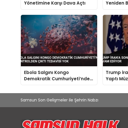
Yönetimine Karşı Dava Açtı
Yeniden 
Atandı
Ebola Salgını Kongo
Trump İra
Demokratik Cumhuriyeti’nde
Yaptı Mü
Kontrolden Çıktı Tedavisi Yok
Ediyor
Samsun Son Gelişmeler ile Şehrin Nabzı