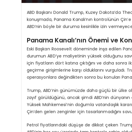
ABD Başkanı Donald Trump, Kuzey Dakota’da Theodo
konuşmada, Panama Kanalı’nın kontrolünün Çin’e g
ABD’nin böyle bir duruma kesinlikle izin vermeyeceği
Panama Kanalı’nın Önemi ve Kont
Eski Başkan Roosevelt döneminde inşa edilen Pana
durumun ABD’ye maliyetinin yüksek olduğunu savu
için fiyatların dört katına çıktığını ve daha sonra ik
geçirme girişimlerine karşı olduklarını vurguladı.
operasyonlara değindikten sonra bu konuları Panama 
Trump, ABD’nin günümüzde daha güçlü bir ülke ol
zayıf görüldüğünü, ancak şimdi ABD’nin dünyanın e
Yüksek Mahkemesi’nin doğumla vatandaşlık kararı
Çin’den gelen zenginler için tasarlanmadığını sav
Petrol fiyatlarındaki düşüşe de dikkat çeken Trump
ABD’nin her şey üzerinde tam kontrole sahip olduğ