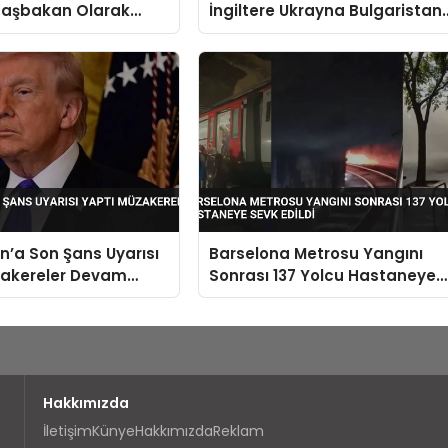
Başbakan Olarak
İngiltere Ukrayna Bulgaristan
Çatışmanın Parçası
Olmayacak
n’a Son Şans Uyarısı
Barselona Metrosu Yangını
zakereler Devam
Sonrası 137 Yolcu Hastaneye
Sevk Edildi
Hakkımızda
İletişim
Künye
Hakkımızda
Reklam