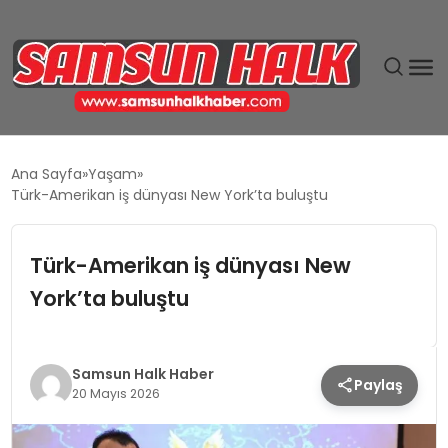
DÜNYA
Ana Sayfa
Yaşam
Türk-Amerikan iş dünyası New York’ta buluştu
EĞITIM
Türk-Amerikan iş dünyası New
EKONOMI
York’ta buluştu
GÜNDEM
MAGAZIN
Samsun Halk Haber
Paylaş
20 Mayıs 2026
SIYASET