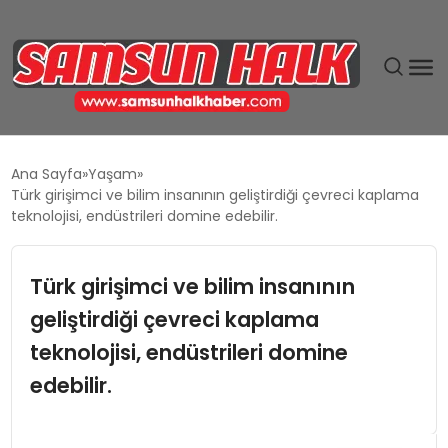
DÜNYA
Ana Sayfa
Yaşam
Türk girişimci ve bilim insanının geliştirdiği çevreci kaplama
EĞITIM
teknolojisi, endüstrileri domine edebilir.
EKONOMI
Türk girişimci ve bilim insanının
geliştirdiği çevreci kaplama
GÜNDEM
teknolojisi, endüstrileri domine
MAGAZIN
edebilir.
SIYASET