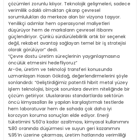
çözümleri zorunlu kılıyor. Teknolojik gelişmeleri, sadece
verimlilik odaklı olmaktan çıkarıp çevresel
sorumlulukları da merkeze alan bir vizyona taşıyor.
Yenilikçi adımlar hem operasyonel maliyetleri
düşürüyor hem de markaların çevresel itibarını
güçlendiriyor. Çünkü sürdürülebilirlik artık bir seçenek
değil, rekabet avantajı sağlayan temel bir iş stratejisi
olarak görülüyor” dedi.
“Çevre dostu üretim süreçlerinin yaygınlaşmasına
öncülük etmesini hedefliyoruz”
Ar-Ge, üretim ve teknoloji transferi konusunda
uzmanlaşan Hasan Gökdağ, değerlendirmelerini şöyle
sonlandırdı: “Geliştirdiğimiz patentli hibrit metal yüzey
işlem teknolojisi, birçok sorunlara devrim niteliğinde bir
çözüm getiriyor. Uluslararası standartlarda sektörün
öncü kimyasalları ile yapılan karşılaştırmalı testlerde
hem laboratuvar hem de sahada çok daha iyi
korozyon koruma sonuçları elde ediyor. Enerji
tüketimini %60’a kadar azaltması, kimyasal kullanımını
%80 oranında düşürmesi ve suyun geri kazanımını
%95’in üzerine çıkarması, üretim hatlarında verimliliği