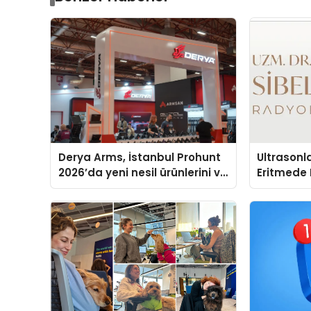
Derya Arms, İstanbul Prohunt
Ultrasonl
2026’da yeni nesil ürünlerini ve
Eritmede 
global marka vizyonunu
sergiledi