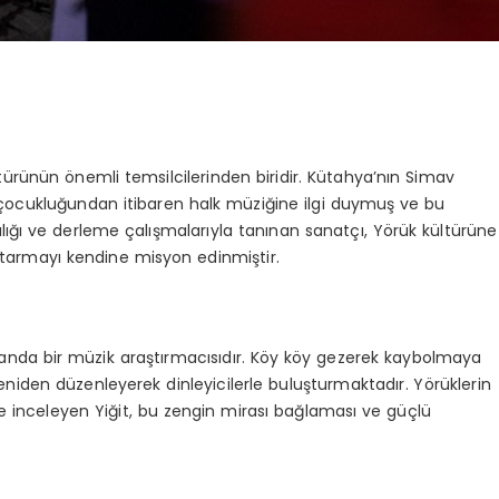
türünün önemli temsilcilerinden biridir. Kütahya’nın Simav
t, çocukluğundan itibaren halk müziğine ilgi duymuş ve bu
ığı ve derleme çalışmalarıyla tanınan sanatçı, Yörük kültürüne
 aktarmayı kendine misyon edinmiştir.
manda bir müzik araştırmacısıdır. Köy köy gezerek kaybolmaya
niden düzenleyerek dinleyicilerle buluşturmaktadır. Yörüklerin
e inceleyen Yiğit, bu zengin mirası bağlaması ve güçlü