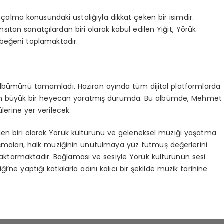
çalma konusundaki ustalığıyla dikkat çeken bir isimdir.
sıtan sanatçılardan biri olarak kabul edilen Yiğit, Yörük
 beğeni toplamaktadır.
i albümünü tamamladı. Haziran ayında tüm dijital platformlarda
için büyük bir heyecan yaratmış durumda. Bu albümde, Mehmet
ülerine yer verilecek.
den biri olarak Yörük kültürünü ve geleneksel müziği yaşatma
şmaları, halk müziğinin unutulmaya yüz tutmuş değerlerini
aktarmaktadır. Bağlaması ve sesiyle Yörük kültürünün sesi
e yaptığı katkılarla adını kalıcı bir şekilde müzik tarihine