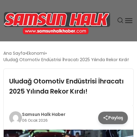
DÜNYA
Ana Sayfa
Ekonomi
Uludağ Otomotiv Endüstrisi İhracatı 2025 Yılında Rekor Kırdı!
EĞITIM
Uludağ Otomotiv Endüstrisi İhracatı
EKONOMI
2025 Yılında Rekor Kırdı!
GÜNDEM
MAGAZIN
Samsun Halk Haber
Paylaş
06 Ocak 2026
SIYASET