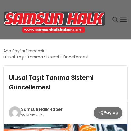
DÜNYA
Ana Sayfa
Ekonomi
Ulusal Taşıt Tanıma Sistemi Güncellemesi
EĞITIM
Ulusal Taşıt Tanıma Sistemi
EKONOMI
Güncellemesi
GÜNDEM
MAGAZIN
Samsun Halk Haber
Paylaş
29 Mart 2025
SIYASET