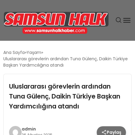
DÜNYA
Ana Sayfa
Yaşam
Uluslararası görevlerin ardından Tuna Gülenç, Daikin Türkiye
EĞITIM
Başkan Yardımcılığına atandı
EKONOMI
Uluslararası görevlerin ardından
Tuna Gülenç, Daikin Türkiye Başkan
GÜNDEM
Yardımcılığına atandı
MAGAZIN
SIYASET
admin
Paylaş
26 Ağustos 2025