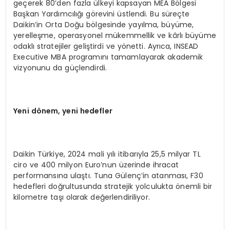
geçerek 80’den fazla ülkeyi kapsayan MEA Bölgesi
Başkan Yardımcılığı görevini üstlendi. Bu süreçte
Daikin’in Orta Doğu bölgesinde yayılma, büyüme,
yerelleşme, operasyonel mükemmellik ve kârlı büyüme
odaklı stratejiler geliştirdi ve yönetti. Ayrıca, INSEAD
Executive MBA programını tamamlayarak akademik
vizyonunu da güçlendirdi.
Y
eni d
ö
nem, yeni hedefler
Daikin Türkiye, 2024 mali yılı itibarıyla 25,5 milyar TL
ciro ve 400 milyon Euro’nun üzerinde ihracat
performansına ulaştı. Tuna Gülenç’in atanması, F30
hedefleri doğrultusunda stratejik yolculukta önemli bir
kilometre taşı olarak değerlendiriliyor.