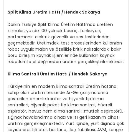
Split Klima
Ü
retim Hattı / Hendek Sakarya
Daikin Türkiye Split Klima Üretim Hattı’nda üretilen
klimalar, yüzde 100 yüksek basınç, fonksiyon,
performans, elektrik güvenlik ve ses testlerinden
geçmektedir. Üretimdeki test proseslerinden kullanılan
robot uygulamaları ve özellikle kritik noktalardaki bakır
boru birleşim kaynak işlemlerinde kullanılan kaynak
robotları ile el değmeden üretim gerçekleştirilmektedir.
Klima Santrali
Ü
retim Hattı / Hendek Sakarya
Türkiye’nin en modern klima santrali üretim hattına
sahip olan üretim tesisinde Ar-Ge çalışmalarına
gösterilen önemle konfor ve hijyenik tip klima
santralleri, hijyenik paket tip klima santrali, hücreli
aspiratör, havuz nem alma santrali, mutfak aspiratörü,
sığınak havalandırma cihazı ve ısı geri kazanım cihazı
üretimi gerçekleşmektedir. Yurt içinde, yurt dışında çok
sayıda prestijli otel, hastane, ilaç fabrikası, AVM, kongre