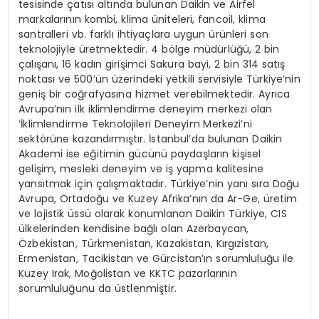
tesisinde çatısı altında bulunan Daikin ve Airfel
markalarının kombi, klima üniteleri, fancoil, klima
santralleri vb. farklı ihtiyaçlara uygun ürünleri son
teknolojiyle üretmektedir. 4 bölge müdürlüğü, 2 bin
çalışanı, 16 kadın girişimci Sakura bayi, 2 bin 314 satış
noktası ve 500’ün üzerindeki yetkili servisiyle Türkiye’nin
geniş bir coğrafyasına hizmet verebilmektedir. Ayrıca
Avrupa’nın ilk iklimlendirme deneyim merkezi olan
‘İklimlendirme Teknolojileri Deneyim Merkezi’ni
sektörüne kazandırmıştır. İstanbul’da bulunan Daikin
Akademi ise eğitimin gücünü paydaşların kişisel
gelişim, mesleki deneyim ve iş yapma kalitesine
yansıtmak için çalışmaktadır. Türkiye’nin yanı sıra Doğu
Avrupa, Ortadoğu ve Kuzey Afrika’nın da Ar-Ge, üretim
ve lojistik üssü olarak konumlanan Daikin Türkiye, CIS
ülkelerinden kendisine bağlı olan Azerbaycan,
Özbekistan, Türkmenistan, Kazakistan, Kırgızistan,
Ermenistan, Tacikistan ve Gürcistan’ın sorumluluğu ile
Kuzey Irak, Moğolistan ve KKTC pazarlarının
sorumluluğunu da üstlenmiştir.