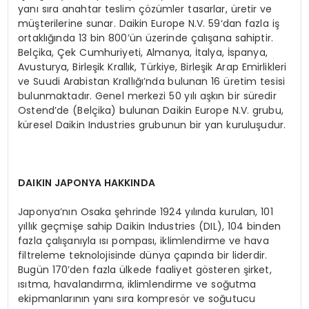
yanı sıra anahtar teslim çözümler tasarlar, üretir ve
müşterilerine sunar. Daikin Europe N.V. 59‘dan fazla iş
ortaklığında 13 bin 800’ün üzerinde çalışana sahiptir.
Belçika, Çek Cumhuriyeti, Almanya, İtalya, İspanya,
Avusturya, Birleşik Krallık, Türkiye, Birleşik Arap Emirlikleri
ve Suudi Arabistan Krallığı’nda bulunan 16 üretim tesisi
bulunmaktadır. Genel merkezi 50 yılı aşkın bir süredir
Ostend’de (Belçika) bulunan Daikin Europe N.V. grubu,
küresel Daikin Industries grubunun bir yan kuruluşudur.
DAIKIN JAPONYA HAKKINDA
Japonya’nın Osaka şehrinde 1924 yılında kurulan, 101
yıllık geçmişe sahip Daikin Industries (DIL), 104 binden
fazla çalışanıyla ısı pompası, iklimlendirme ve hava
filtreleme teknolojisinde dünya çapında bir liderdir.
Bugün 170’den fazla ülkede faaliyet gösteren şirket,
ısıtma, havalandırma, iklimlendirme ve soğutma
ekipmanlarının yanı sıra kompresör ve soğutucu