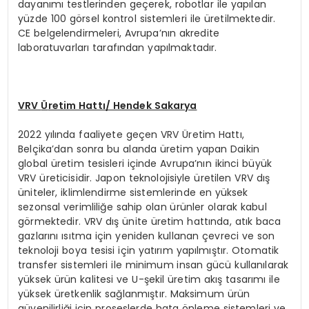
dayanımı testlerinden geçerek, robotlar ile yapılan
yüzde 100 görsel kontrol sistemleri ile üretilmektedir.
CE belgelendirmeleri, Avrupa’nın akredite
laboratuvarları tarafından yapılmaktadır.
VRV
Ü
retim Hattı/ Hendek Sakarya
2022 yılında faaliyete geçen VRV Üretim Hattı,
Belçika’dan sonra bu alanda üretim yapan Daikin
global üretim tesisleri içinde Avrupa’nın ikinci büyük
VRV üreticisidir. Japon teknolojisiyle üretilen VRV dış
üniteler, iklimlendirme sistemlerinde en yüksek
sezonsal verimliliğe sahip olan ürünler olarak kabul
görmektedir. VRV dış ünite üretim hattında, atık baca
gazlarını ısıtma için yeniden kullanan çevreci ve son
teknoloji boya tesisi için yatırım yapılmıştır. Otomatik
transfer sistemleri ile minimum insan gücü kullanılarak
yüksek ürün kalitesi ve U-şekil üretim akış tasarımı ile
yüksek üretkenlik sağlanmıştır. Maksimum ürün
güvenilirliği için proseslerde hata önleme sistemleri ve