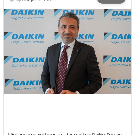
SPOR
TEKNOLOJI
YAŞAM
İklimlendirme sektörünün lider markası Daikin Türkiye,