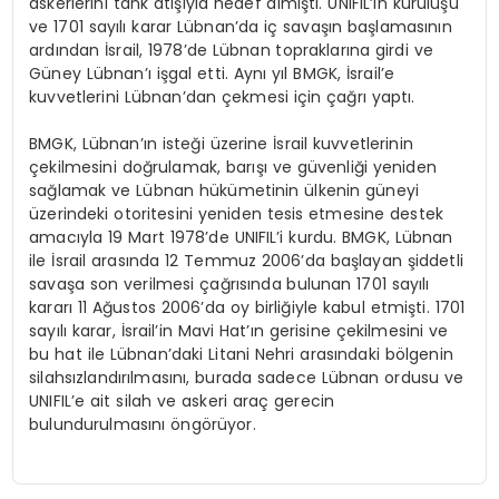
askerlerini tank atışıyla hedef almıştı. UNIFIL’in kuruluşu
ve 1701 sayılı karar Lübnan’da iç savaşın başlamasının
ardından İsrail, 1978’de Lübnan topraklarına girdi ve
Güney Lübnan’ı işgal etti. Aynı yıl BMGK, İsrail’e
kuvvetlerini Lübnan’dan çekmesi için çağrı yaptı.
BMGK, Lübnan’ın isteği üzerine İsrail kuvvetlerinin
çekilmesini doğrulamak, barışı ve güvenliği yeniden
sağlamak ve Lübnan hükümetinin ülkenin güneyi
üzerindeki otoritesini yeniden tesis etmesine destek
amacıyla 19 Mart 1978’de UNIFIL’i kurdu. BMGK, Lübnan
ile İsrail arasında 12 Temmuz 2006’da başlayan şiddetli
savaşa son verilmesi çağrısında bulunan 1701 sayılı
kararı 11 Ağustos 2006’da oy birliğiyle kabul etmişti. 1701
sayılı karar, İsrail’in Mavi Hat’ın gerisine çekilmesini ve
bu hat ile Lübnan’daki Litani Nehri arasındaki bölgenin
silahsızlandırılmasını, burada sadece Lübnan ordusu ve
UNIFIL’e ait silah ve askeri araç gerecin
bulundurulmasını öngörüyor.