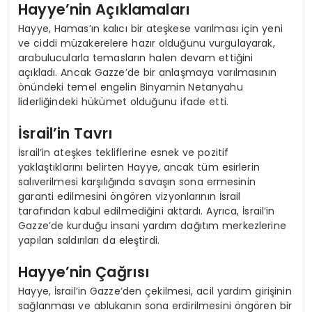
Hayye’nin Açıklamaları
Hayye, Hamas’ın kalıcı bir ateşkese varılması için yeni
ve ciddi müzakerelere hazır olduğunu vurgulayarak,
arabulucularla temasların halen devam ettiğini
açıkladı. Ancak Gazze’de bir anlaşmaya varılmasının
önündeki temel engelin Binyamin Netanyahu
liderliğindeki hükümet olduğunu ifade etti.
İsrail’in Tavrı
İsrail’in ateşkes tekliflerine esnek ve pozitif
yaklaştıklarını belirten Hayye, ancak tüm esirlerin
salıverilmesi karşılığında savaşın sona ermesinin
garanti edilmesini öngören vizyonlarının İsrail
tarafından kabul edilmediğini aktardı. Ayrıca, İsrail’in
Gazze’de kurduğu insani yardım dağıtım merkezlerine
yapılan saldırıları da eleştirdi.
Hayye’nin Çağrısı
Hayye, İsrail’in Gazze’den çekilmesi, acil yardım girişinin
sağlanması ve ablukanın sona erdirilmesini öngören bir