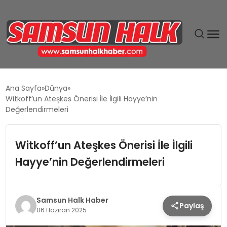
DÜNYA
Ana Sayfa
Dünya
Witkoff’un Ateşkes Önerisi İle İlgili Hayye’nin
EĞITIM
Değerlendirmeleri
EKONOMI
Witkoff’un Ateşkes Önerisi İle İlgili
Hayye’nin Değerlendirmeleri
GÜNDEM
MAGAZIN
Samsun Halk Haber
Paylaş
06 Haziran 2025
SIYASET