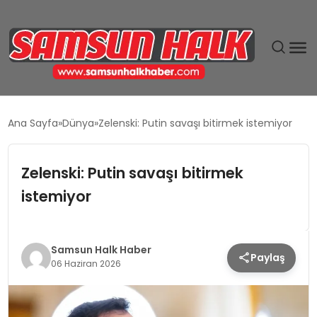
DÜNYA
Ana Sayfa
Dünya
Zelenski: Putin savaşı bitirmek istemiyor
EĞITIM
Zelenski: Putin savaşı bitirmek
EKONOMI
istemiyor
GÜNDEM
Samsun Halk Haber
Paylaş
MAGAZIN
06 Haziran 2026
SIYASET