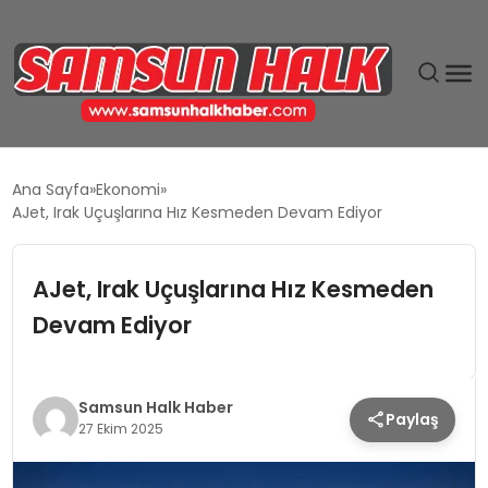
DÜNYA
Ana Sayfa
Ekonomi
AJet, Irak Uçuşlarına Hız Kesmeden Devam Ediyor
EĞITIM
AJet, Irak Uçuşlarına Hız Kesmeden
EKONOMI
Devam Ediyor
GÜNDEM
MAGAZIN
Samsun Halk Haber
Paylaş
27 Ekim 2025
SIYASET