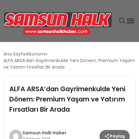
DÜNYA
Ana Sayfa
Ekonomi
ALFA ARSA’dan Gayrimenkulde Yeni Dönem: Premium Yaşam
EĞITIM
ve Yatırım Fırsatları Bir Arada
EKONOMI
ALFA ARSA’dan Gayrimenkulde Yeni
Dönem: Premium Yaşam ve Yatırım
GÜNDEM
Fırsatları Bir Arada
MAGAZIN
SIYASET
Samsun Halk Haber
Paylaş
11 Haziran 2026