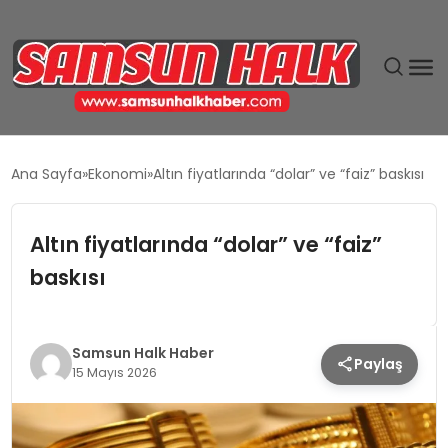
DÜNYA
Ana Sayfa
Ekonomi
Altın fiyatlarında “dolar” ve “faiz” baskısı
EĞITIM
Altın fiyatlarında “dolar” ve “faiz”
EKONOMI
baskısı
GÜNDEM
Samsun Halk Haber
Paylaş
MAGAZIN
15 Mayıs 2026
SIYASET