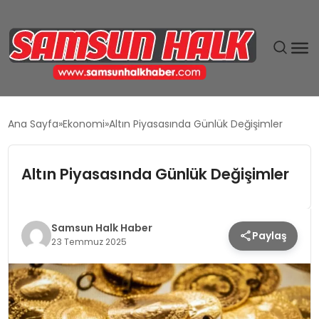
DÜNYA
Ana Sayfa
Ekonomi
Altın Piyasasında Günlük Değişimler
EĞITIM
Altın Piyasasında Günlük Değişimler
EKONOMI
GÜNDEM
Samsun Halk Haber
Paylaş
23 Temmuz 2025
MAGAZIN
SIYASET