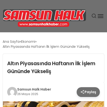
DÜNYA
Ana Sayfa
Ekonomi
Altın Piyasasında Haftanın İlk İşlem Gününde Yükseliş
EĞITIM
Altın Piyasasında Haftanın İlk İşlem
EKONOMI
Gününde Yükseliş
GÜNDEM
MAGAZIN
Samsun Halk Haber
Paylaş
26 Mayıs 2025
SIYASET