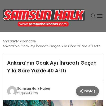
DÜNYA
Ana Sayfa
Ekonomi
Ankara’nın Ocak Ayı İhracatı Geçen Yıla Göre Yüzde 40 Arttı
EĞITIM
Ankara’nın Ocak Ayı İhracatı Geçen
EKONOMI
Yıla Göre Yüzde 40 Arttı
GÜNDEM
MAGAZIN
Samsun Halk Haber
Paylaş
28 Şubat 2026
SIYASET