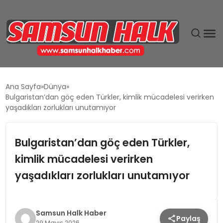
DÜNYA
Ana Sayfa
Dünya
Bulgaristan’dan göç eden Türkler, kimlik mücadelesi verirken
EĞITIM
yaşadıkları zorlukları unutamıyor
EKONOMI
Bulgaristan’dan göç eden Türkler,
kimlik mücadelesi verirken
GÜNDEM
yaşadıkları zorlukları unutamıyor
MAGAZIN
SIYASET
Samsun Halk Haber
Paylaş
29 Mayıs 2026