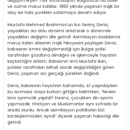
değiştirmeyen Türk vatandaşları, Bulgaristan’da baskı
ve zulme maruz kaldılar. 1983 yılında yaşanan trajik bir
olay ise hala yürekleri sızlatmaya devam ediyor.
Mustafa Mehmed İbrahimov’un kızı Sevinç Deniz,
yaşadıkları acı dolu dönemi anlatarak o dönemde
yaşadıkları değişimi dile getirdi. Asimilasyon baskılarına
maruz kalan ailesinin trajik hikayesini paylaşan Deniz,
babasının ismini değiştirmediği için Bulgar polisi
tarafından gözaltına alındığını ve işkenceyle hayatını
kaybettiğini anlattı. Babasının ismi Mustafa iken,
polisler tarafından Mihail olarak değiştirildiğini gören
Deniz, yaşanan acı gerçeği yürekleri dağladı.
Deniz, babasının hayatının baharında, 41 yaşındayken
bu acımasız olaya kurban gittiğini belirtirken, “Neden
bize ayrımcılık yapıldı? İnsanız, çocukken din ayrımı
yapmazdık. Hristiyan ve Müslümanlar aynı sofrada bir
arada olurdu. Ancak asimilasyon politikaları bizi
kardeşlerimizden ayırdı” diyerek yaşanan haksızlığı dile
getirdi.