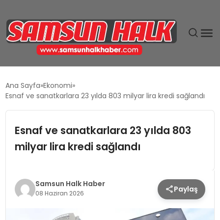
DÜNYA
Ana Sayfa
Ekonomi
Esnaf ve sanatkarlara 23 yılda 803 milyar lira kredi sağlandı
EĞITIM
Esnaf ve sanatkarlara 23 yılda 803
EKONOMI
milyar lira kredi sağlandı
GÜNDEM
MAGAZIN
Samsun Halk Haber
Paylaş
08 Haziran 2026
SIYASET