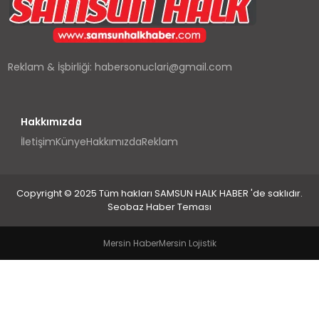
SPOR
TEKNOLOJI
Reklam & İşbirliği:
habersonuclari@gmail.com
YAŞAM
Hakkımızda
İletişim
Künye
Hakkımızda
Reklam
Copyright © 2025 Tüm hakları SAMSUN HALK HABER 'de saklıdır.
Seobaz Haber Teması
Mersin Haber
Mersin Lojistik