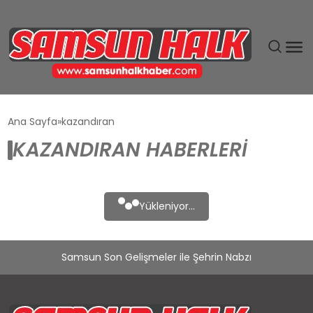
DÜNYA
Ana Sayfa
kazandıran
KAZANDIRAN HABERLERI
EĞITIM
EKONOMI
Yükleniyor...
GÜNDEM
Samsun Son Gelişmeler ile Şehrin Nabzı
MAGAZIN
SIYASET