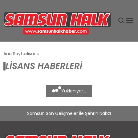
DÜNYA
Ana Sayfa
lisans
LISANS HABERLERI
EĞITIM
EKONOMI
Yükleniyor...
GÜNDEM
Samsun Son Gelişmeler ile Şehrin Nabzı
MAGAZIN
SIYASET