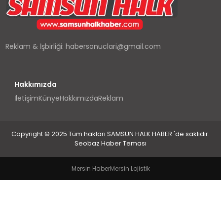
SPOR
TEKNOLOJI
Reklam & İşbirliği:
habersonuclari@gmail.com
YAŞAM
Hakkımızda
İletişim
Künye
Hakkımızda
Reklam
Copyright © 2025 Tüm hakları SAMSUN HALK HABER 'de saklıdır.
Seobaz Haber Teması
Mersin Haber
Mersin Lojistik