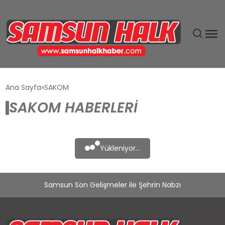
DÜNYA
Ana Sayfa
SAKOM
SAKOM HABERLERI
EĞITIM
EKONOMI
Yükleniyor...
GÜNDEM
Samsun Son Gelişmeler ile Şehrin Nabzı
MAGAZIN
SIYASET