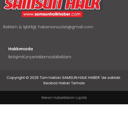
SPOR
TEKNOLOJI
Reklam & İşbirliği:
habersonuclari@gmail.com
YAŞAM
Hakkımızda
İletişim
Künye
Hakkımızda
Reklam
Copyright © 2025 Tüm hakları SAMSUN HALK HABER 'de saklıdır.
Seobaz Haber Teması
Mersin Haber
Mersin Lojistik