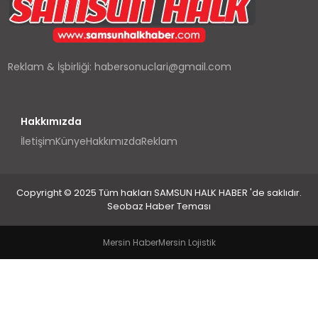
SPOR
TEKNOLOJI
Reklam & İşbirliği:
habersonuclari@gmail.com
YAŞAM
Hakkımızda
İletişim
Künye
Hakkımızda
Reklam
Copyright © 2025 Tüm hakları SAMSUN HALK HABER 'de saklıdır.
Seobaz Haber Teması
Mersin Haber
Mersin Lojistik