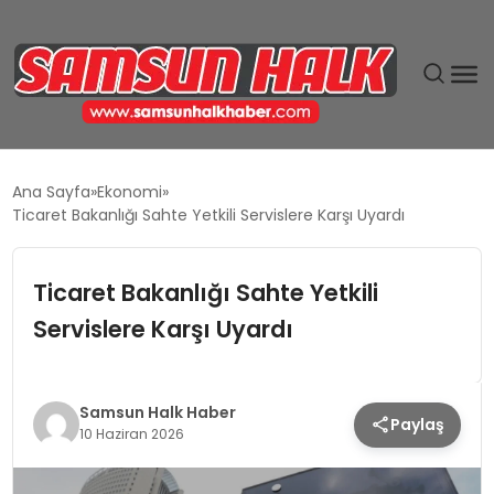
DÜNYA
Ana Sayfa
Ekonomi
Ticaret Bakanlığı Sahte Yetkili Servislere Karşı Uyardı
EĞITIM
Ticaret Bakanlığı Sahte Yetkili
EKONOMI
Servislere Karşı Uyardı
GÜNDEM
MAGAZIN
Samsun Halk Haber
Paylaş
10 Haziran 2026
SIYASET