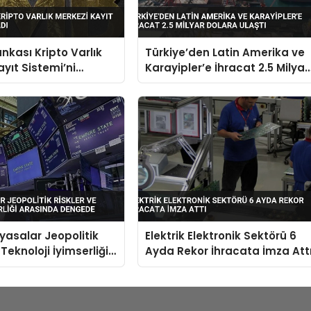
nkası Kripto Varlık
Türkiye’den Latin Amerika ve
ayıt Sistemi’ni
Karayipler’e İhracat 2.5 Milyar
Dolara Ulaştı
iyasalar Jeopolitik
Elektrik Elektronik Sektörü 6
 Teknoloji İyimserliği
Ayda Rekor İhracata İmza Att
 Dengede