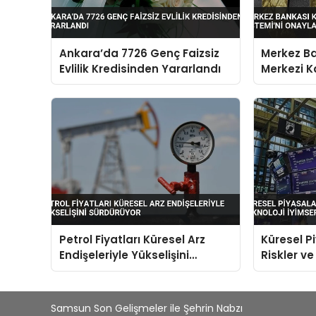
Ankara’da 7726 Genç Faizsiz
Merkez Ba
Evlilik Kredisinden Yararlandı
Merkezi K
Onayladı
Petrol Fiyatları Küresel Arz
Küresel P
Endişeleriyle Yükselişini
Riskler ve
Sürdürüyor
Arasında
Samsun Son Gelişmeler ile Şehrin Nabzı