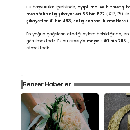
Bu başvurular içerisinde,
ayıplı mal ve hizmet şik
mesafeli satış şikayetleri
83 bin 672
(%17,75) ile
şikayetler
41 bin 483
,
satış sonrası hizmetlere il
En yoğun çağrıların alındığı aylara bakıldığında, e
görülmektedir. Bunu sırasıyla
mayıs
(
40 bin 795
)
etmektedir.
Benzer Haberler