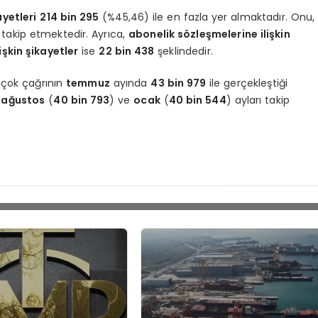
ayetleri
214 bin 295
(%45,46) ile en fazla yer almaktadır. Onu,
 takip etmektedir. Ayrıca,
abonelik sözleşmelerine ilişkin
işkin şikayetler
ise
22 bin 438
şeklindedir.
n çok çağrının
temmuz
ayında
43 bin 979
ile gerçekleştiği
,
ağustos
(
40 bin 793
) ve
ocak
(
40 bin 544
) ayları takip