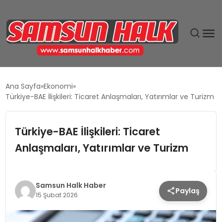
DÜNYA
Ana Sayfa
Ekonomi
Türkiye-BAE İlişkileri: Ticaret Anlaşmaları, Yatırımlar ve Turizm
EĞITIM
Türkiye-BAE İlişkileri: Ticaret
EKONOMI
Anlaşmaları, Yatırımlar ve Turizm
GÜNDEM
MAGAZIN
Samsun Halk Haber
Paylaş
15 Şubat 2026
SIYASET