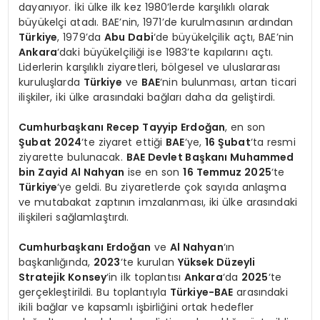
dayanıyor. İki ülke ilk kez 1980’lerde karşılıklı olarak
büyükelçi atadı. BAE’nin, 1971’de kurulmasının ardından
Türkiye
, 1979’da
Abu Dabi
‘de büyükelçilik açtı, BAE’nin
Ankara
‘daki büyükelçiliği ise 1983’te kapılarını açtı.
Liderlerin karşılıklı ziyaretleri, bölgesel ve uluslararası
kuruluşlarda
Türkiye
ve
BAE
‘nin bulunması, artan ticari
ilişkiler, iki ülke arasındaki bağları daha da geliştirdi.
Cumhurbaşkanı Recep Tayyip Erdoğan
, en son
Şubat 2024
‘te ziyaret ettiği
BAE
‘ye,
16 Şubat
‘ta resmi
ziyarette bulunacak.
BAE Devlet Başkanı Muhammed
bin Zayid Al Nahyan
ise en son
16 Temmuz 2025
‘te
Türkiye
‘ye geldi. Bu ziyaretlerde çok sayıda anlaşma
ve mutabakat zaptının imzalanması, iki ülke arasındaki
ilişkileri sağlamlaştırdı.
Cumhurbaşkanı Erdoğan
ve
Al Nahyan
‘ın
başkanlığında,
2023
‘te kurulan
Yüksek Düzeyli
Stratejik Konsey
‘in ilk toplantısı
Ankara
‘da
2025
‘te
gerçekleştirildi. Bu toplantıyla
Türkiye-BAE
arasındaki
ikili bağlar ve kapsamlı işbirliğini ortak hedefler