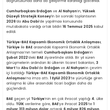
doğrultusunda daha da geliştirme kararlılığı gösterildi.
Cumhurbaşkanı Erdoğan
ve
Al Nahyan
‘ın,
Yüksek
Düzeyli Stratejik Konsey
‘in bir sonraki toplantısının
2026
‘da
Abu Dabi
‘de yapılması konusunda
mutabakata vardığı ortak bildiri
16 Temmuz 2025
kabul
edildi.
Türkiye-BAE Kapsamlı Ekonomik Ortaklık Anlaşması
,
Türkiye
ile
BAE
arasındaki Kapsamlı Ekonomik Ortaklık
Anlaşması’nın temeli
Cumhurbaşkanı Erdoğan
‘ın
Şubat 2022
‘deki
BAE
ziyaretinde atıldı. Bir yıl süren
görüşmelerin ardından iki ülkenin ticaret bakanları,
3
Mart
‘ta
Abu Dabi
‘de
Erdoğan
ve
Al Nahyan
‘ın çevrim
içi katıldığı
Türkiye-BAE Kapsamlı Ekonomik Ortaklık
Anlaşması
‘na imza attı.
1 Eylül 2023
‘te yürürlüğe giren
anlaşma iki ülke arasındaki ticari bağları daha da
güçlendirdi.
BAE
geçen yıl
Türkiye
‘nin en çok ihracat yaptığı
4.
ülke
oldu.
TÜİK
verilerine göre,
BAE
‘ye ihracat
2025
‘te
1
milyar 313 milyon dolar
artarak
6 milyar 826 milyon