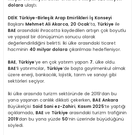
dolara
ulaştı.
DEİK
Türkiye-Birleşik Arap Emirlikleri İş Konseyi
Başkanı
Mehmet Ali Akarca
,
20 Ocak
‘ta,
Türkiye
ile
BAE
arasındaki ihracatta kaydedilen artışın çok boyutlu
ve yapısal bir dönüşümün sonucu olarak
değerlendirildiğini belirtti. İki ülke arasındaki ticaret
hacminin
40 milyar dolara
çıkarılması hedefleniyor.
BAE
,
Türkiye
‘ye en çok yatırım yapan
7.
ülke oldu.
BAE
‘li yatırımcılar,
Türkiye
‘de başta gayrimenkul olmak
üzere enerji, bankacılık, lojistik, tarım ve sanayi gibi
sektörleri seçiyor.
İki ülke arasında turizm sektöründe de 2019’dan bu
yana yaşanan canlılık dikkati çekerken,
BAE
Ankara
Büyükelçisi
Said Sani ez-Zahiri
,
Kasım 2025
‘te yaptığı
açıklamada,
BAE
ve
Türkiye
arasındaki turizm trafiğinin
2019
‘dan bu yana yüzde
50
‘nin üzerinde büyüdüğünü
söyledi.