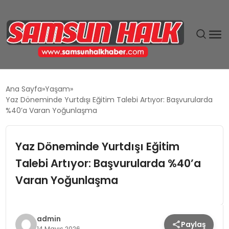
DÜNYA
Ana Sayfa
Yaşam
Yaz Döneminde Yurtdışı Eğitim Talebi Artıyor: Başvurularda
EĞITIM
%40’a Varan Yoğunlaşma
EKONOMI
Yaz Döneminde Yurtdışı Eğitim
Talebi Artıyor: Başvurularda %40’a
GÜNDEM
Varan Yoğunlaşma
MAGAZIN
SIYASET
admin
Paylaş
14 Mayıs 2026