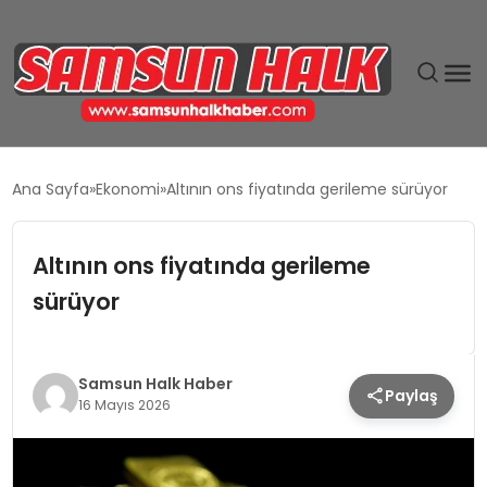
DÜNYA
Ana Sayfa
Ekonomi
Altının ons fiyatında gerileme sürüyor
EĞITIM
Altının ons fiyatında gerileme
EKONOMI
sürüyor
GÜNDEM
Samsun Halk Haber
Paylaş
MAGAZIN
16 Mayıs 2026
SIYASET